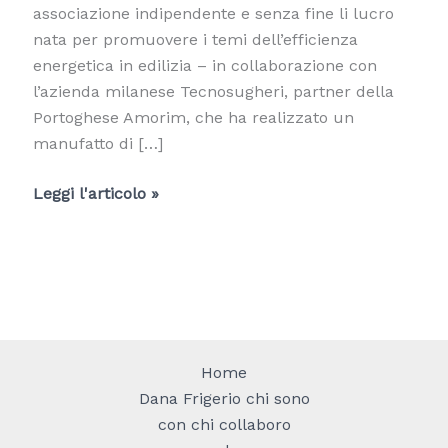
associazione indipendente e senza fine li lucro
nata per promuovere i temi dell’efficienza
energetica in edilizia – in collaborazione con
l’azienda milanese Tecnosugheri, partner della
Portoghese Amorim, che ha realizzato un
manufatto di […]
Milano
Leggi l'articolo »
ospiterà
la
Sfida
del
Cubo
di
Home
Ghiaccio
Dana Frigerio chi sono
con chi collaboro