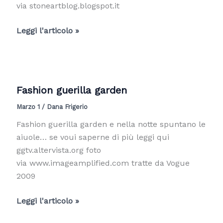
via stoneartblog.blogspot.it
yarn
Leggi l'articolo »
bombing_Ute
Lennartz-
Lembeck
Fashion guerilla garden
Marzo 1
/
Dana Frigerio
Fashion guerilla garden e nella notte spuntano le
aiuole… se voui saperne di più leggi qui
ggtv.altervista.org foto
via www.imageamplified.com tratte da Vogue
2009
Fashion
Leggi l'articolo »
guerilla