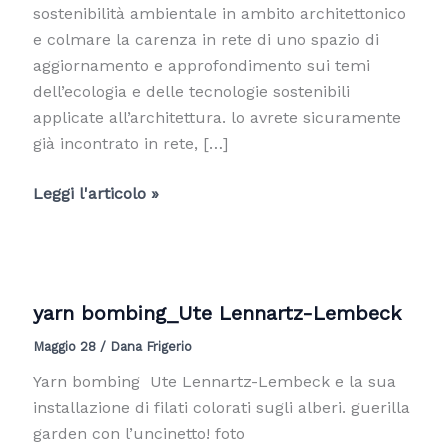
sostenibilità ambientale in ambito architettonico
e colmare la carenza in rete di uno spazio di
aggiornamento e approfondimento sui temi
dell’ecologia e delle tecnologie sostenibili
applicate all’architettura. lo avrete sicuramente
già incontrato in rete, […]
Come
Leggi l'articolo »
realizzare
le
bombe
di
yarn bombing_Ute Lennartz-Lembeck
semi
Maggio 28
/
Dana Frigerio
Yarn bombing Ute Lennartz-Lembeck e la sua
installazione di filati colorati sugli alberi. guerilla
garden con l’uncinetto! foto