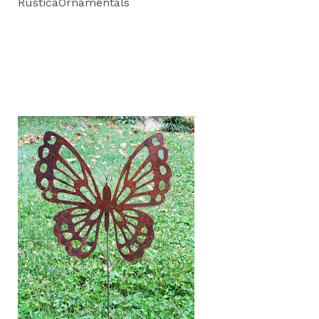
RusticaOrnamentals