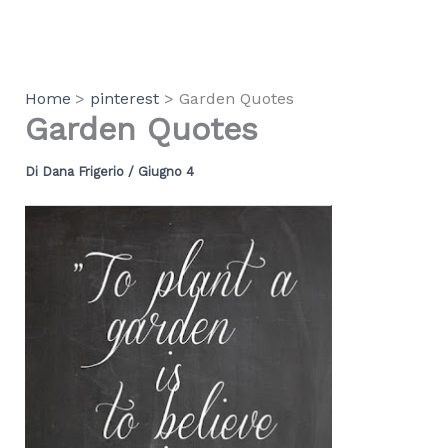
Vai
al
contenuto
Home
pinterest
Garden Quotes
Garden Quotes
Di
Dana Frigerio
/
Giugno 4