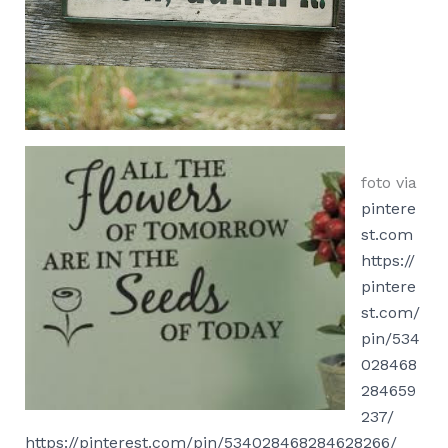
foto via
pintere
st.com
https://
pintere
st.com/
pin/534
028468
284659
237/
https://pinterest.com/pin/534028468284628266/