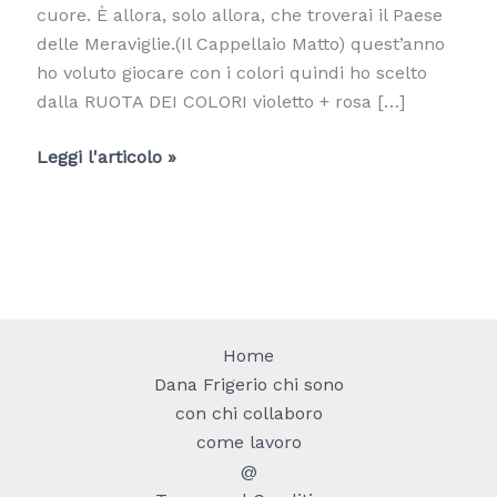
cuore. È allora, solo allora, che troverai il Paese
delle Meraviglie.(Il Cappellaio Matto) quest’anno
ho voluto giocare con i colori quindi ho scelto
dalla RUOTA DEI COLORI violetto + rosa […]
Un
Leggi l'articolo »
terrazzo
ispirazione
“Alice
nel
paese
delle
Home
meraviglie”
Dana Frigerio chi sono
con chi collaboro
come lavoro
@