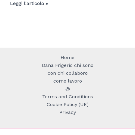
Arredare
Leggi l'articolo »
il
terrazzo
con
colori
in
contrasto
Home
cromatico
Dana Frigerio chi sono
con chi collaboro
come lavoro
@
Terms and Conditions
Cookie Policy (UE)
Privacy