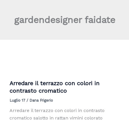
Vai
al
gardendesigner faidate
contenuto
Arredare il terrazzo con colori in
contrasto cromatico
Luglio 17
/
Dana Frigerio
Arredare il terrazzo con colori in contrasto
cromatico salotto in rattan vimini colorato