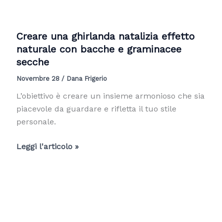
essiccate
per
decorare
Creare una ghirlanda natalizia effetto
l’albero
naturale con bacche e graminacee
di
secche
Natale
Novembre 28
/
Dana Frigerio
o
la
L’obiettivo è creare un insieme armonioso che sia
ghirlanda
piacevole da guardare e rifletta il tuo stile
personale.
Creare
Leggi l'articolo »
una
ghirlanda
natalizia
effetto
naturale