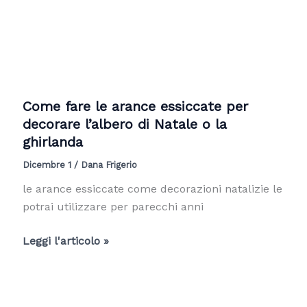
rami
di
alberi
utilizzare
per
delle
Come fare le arance essiccate per
decorazioni
decorare l’albero di Natale o la
natalizie:
ghirlanda
guida
Dicembre 1
/
Dana Frigerio
botanica
le arance essiccate come decorazioni natalizie le
potrai utilizzare per parecchi anni
Come
Leggi l'articolo »
fare
le
arance