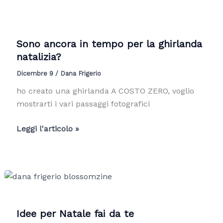
abete,
fiori
secchi
Sono ancora in tempo per la ghirlanda
e
natalizia?
piume
Dicembre 9
/
Dana Frigerio
ho creato una ghirlanda A COSTO ZERO, voglio
mostrarti i vari passaggi fotografici
Sono
Leggi l'articolo »
ancora
in
tempo
per
la
ghirlanda
Idee per Natale fai da te
natalizia?