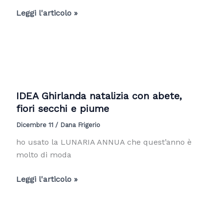
in
Quale
Leggi l'articolo »
Ferro
base
e
per
Rami
creare
Naturali
una
ghirlanda?
IDEA Ghirlanda natalizia con abete,
fiori secchi e piume
Dicembre 11
/
Dana Frigerio
ho usato la LUNARIA ANNUA che quest’anno è
molto di moda
IDEA
Leggi l'articolo »
Ghirlanda
natalizia
con