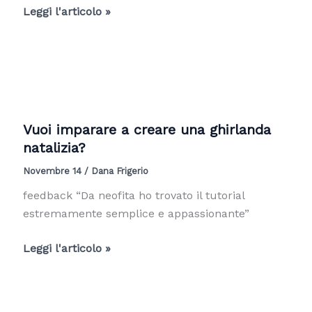
Quali
Leggi l'articolo »
conifere
per
creare
una
ghirlanda?
Vuoi imparare a creare una ghirlanda
natalizia?
Novembre 14
/
Dana Frigerio
feedback “Da neofita ho trovato il tutorial
estremamente semplice e appassionante”
Vuoi
Leggi l'articolo »
imparare
a
creare