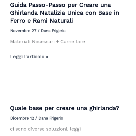
con
Guida Passo-Passo per Creare una
bacche
Ghirlanda Natalizia Unica con Base in
e
Ferro e Rami Naturali
graminacee
Novembre 27
/
Dana Frigerio
secche
Materiali Necessari + Come fare
Guida
Leggi l'articolo »
Passo-
Passo
per
Creare
una
Ghirlanda
Quale base per creare una ghirlanda?
Natalizia
Dicembre 12
/
Dana Frigerio
Unica
con
ci sono diverse soluzioni, leggi
Base