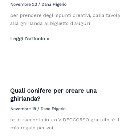
Novembre 22
/
Dana Frigerio
per prendere degli spunti creativi, dalla tavola
alla ghirlanda al biglietto d’auguri
Idee
Leggi l'articolo »
per
Natale
fai
da
te
Quali conifere per creare una
ghirlanda?
Novembre 18
/
Dana Frigerio
te lo racconto in un VIDEOCORSO gratuito, è il
mio regalo per voi.