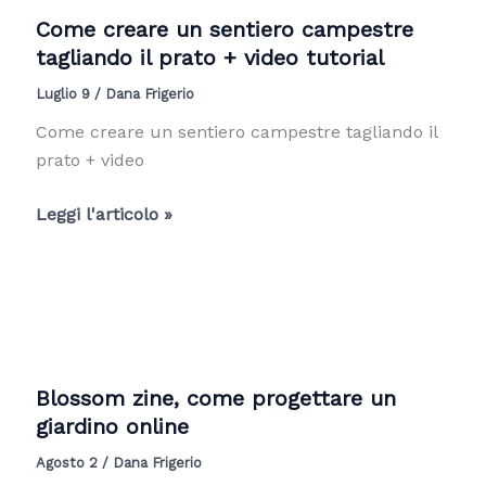
VIDEO
Come creare un sentiero campestre
pillole
tagliando il prato + video tutorial
Luglio 9
/
Dana Frigerio
Come creare un sentiero campestre tagliando il
prato + video
Come
Leggi l'articolo »
creare
un
sentiero
campestre
tagliando
il
Blossom zine, come progettare un
prato
giardino online
+
Agosto 2
/
Dana Frigerio
video