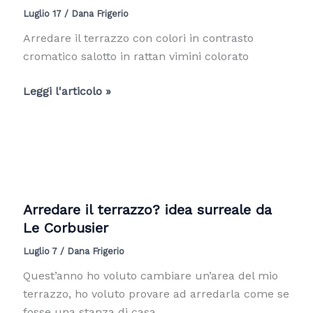
Luglio 17
/
Dana Frigerio
in
giardino
Arredare il terrazzo con colori in contrasto
cromatico salotto in rattan vimini colorato
Arredare
Leggi l'articolo »
il
terrazzo
con
colori
in
contrasto
Arredare il terrazzo? idea surreale da
cromatico
Le Corbusier
Luglio 7
/
Dana Frigerio
Quest’anno ho voluto cambiare un’area del mio
terrazzo, ho voluto provare ad arredarla come se
fosse una stanza di casa