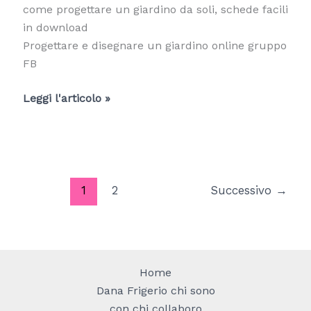
tutorial
come progettare un giardino da soli, schede facili
in download
Progettare e disegnare un giardino online gruppo
FB
Blossom
Leggi l'articolo »
zine,
come
progettare
un
giardino
1
2
Successivo
→
online
Home
Dana Frigerio chi sono
con chi collaboro