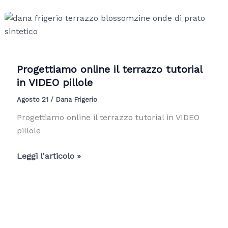
con
i
vasi,
creando
dei
Progettiamo online il terrazzo tutorial
veri
in VIDEO pillole
punti
Agosto 21
/
Dana Frigerio
focali,
COME
Progettiamo online il terrazzo tutorial in VIDEO
fare?
pillole
Progettiamo
Leggi l'articolo »
online
il
terrazzo
tutorial
in