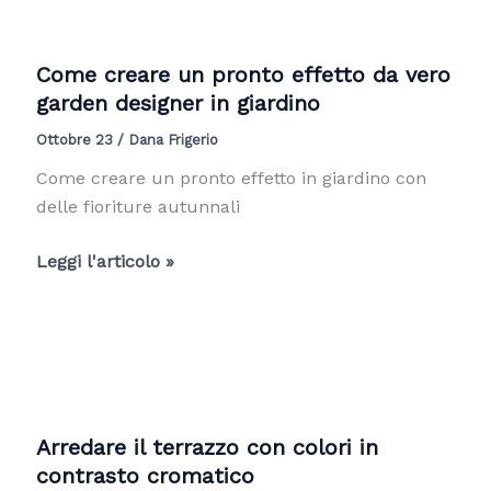
di
colore
in
Come creare un pronto effetto da vero
autunno
garden designer in giardino
in
Ottobre 23
/
Dana Frigerio
giardino
Come creare un pronto effetto in giardino con
delle fioriture autunnali
Come
Leggi l'articolo »
creare
un
pronto
effetto
da
vero
Arredare il terrazzo con colori in
garden
contrasto cromatico
designer