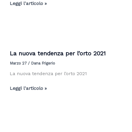
Idea
Leggi l'articolo »
da
garden
designer
per
un
terrazzo
La nuova tendenza per l’orto 2021
stretto
Marzo 27
/
Dana Frigerio
e
lungo
La nuova tendenza per l’orto 2021
La
Leggi l'articolo »
nuova
tendenza
per
l’orto
2021