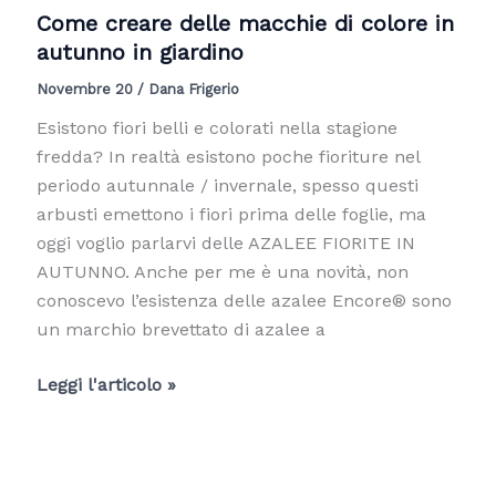
Come creare delle macchie di colore in
autunno in giardino
Novembre 20
/
Dana Frigerio
Esistono fiori belli e colorati nella stagione
fredda? In realtà esistono poche fioriture nel
periodo autunnale / invernale, spesso questi
arbusti emettono i fiori prima delle foglie, ma
oggi voglio parlarvi delle AZALEE FIORITE IN
AUTUNNO. Anche per me è una novità, non
conoscevo l’esistenza delle azalee Encore® sono
un marchio brevettato di azalee a
Come
Leggi l'articolo »
creare
delle
macchie