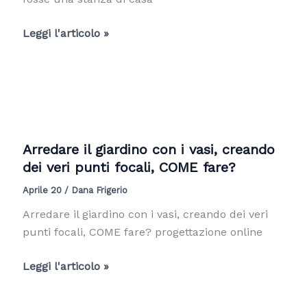
Arredare
Leggi l'articolo »
il
terrazzo?
idea
surreale
da
Le
Arredare il giardino con i vasi, creando
Corbusier
dei veri punti focali, COME fare?
Aprile 20
/
Dana Frigerio
Arredare il giardino con i vasi, creando dei veri
punti focali, COME fare? progettazione online
Arredare
Leggi l'articolo »
il
giardino