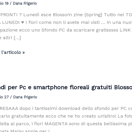
io 19
/
Dana Frigerio
 PRONTI ? Lunedì esce Blossom zine {Spring} Tutto nei TO
 LUNEDI ♥ I fiori come non li avete mai visti … in una n
ipazione ecco uno Sfondo PC da scaricare gratisssss LIN
 altri […]
i
l'articolo »
verili
som
di per Pc e smartphone floreali gratuiti Bloss
io 27
/
Dana Frigerio
ESAAA dopo i tantissimi download dello sfondo per PC con 
carlo gratuitamente ecco che ne ho creato un’altro! La foto
isita al parco, i fiori MAGENTA sono di questa bellissima
ata Malay apple per i