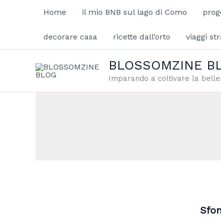
Vai
Home
il mio BNB sul lago di Como
prog
al
contenuto
decorare casa
ricette dall’orto
viaggi str
BLOSSOMZINE B
Imparando a coltivare la belle
Sfon