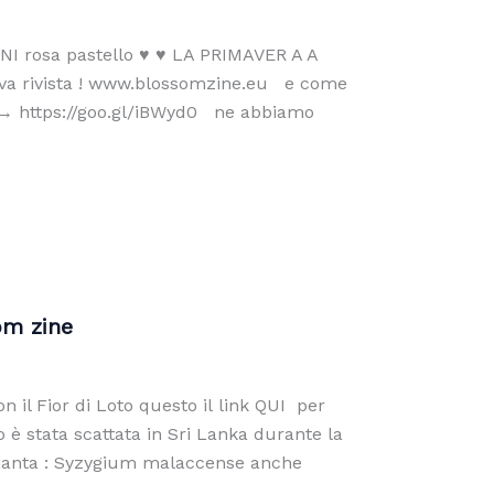
NI rosa pastello ♥ ♥ LA PRIMAVER A A
uova rivista ! www.blossomzine.eu e come
K→ https://goo.gl/iBWyd0 ne abbiamo
om zine
il Fior di Loto questo il link QUI per
 è stata scattata in Sri Lanka durante la
 pianta : Syzygium malaccense anche