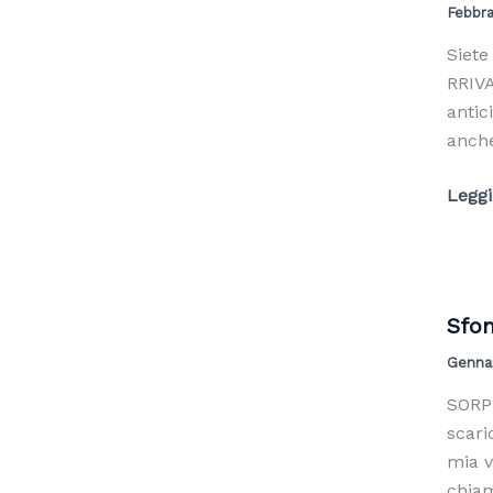
Febbra
Siete
RRIVA
antic
anche
Sfond
Leggi 
per
PC
prima
Blos
Sfon
zine
Genna
SORPR
scari
mia v
chiam