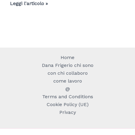
Come
Leggi l'articolo »
coltivare
le
piante
da
appartamento
VIDEO
Home
consigli
Dana Frigerio chi sono
con chi collaboro
come lavoro
@
Terms and Conditions
Cookie Policy (UE)
Privacy