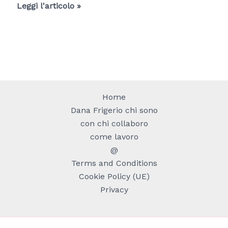
Come
Leggi l'articolo »
coltivare
le
piante
da
appartamento
VIDEO
Home
consigli
Dana Frigerio chi sono
con chi collaboro
come lavoro
@
Terms and Conditions
Cookie Policy (UE)
Privacy