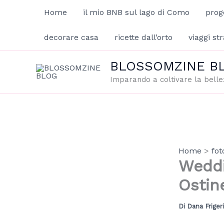
Vai
Home
il mio BNB sul lago di Como
prog
al
contenuto
decorare casa
ricette dall’orto
viaggi str
BLOSSOMZINE B
Imparando a coltivare la belle
Home
fot
Weddi
Ostine
Di
Dana Friger