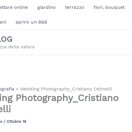
ettare online
giardino
terrazzo
fiori, bouquet
ani
aprirò un B&B
LOG
zza della natura
ografia
Wedding Photography_Cristiano Ostinelli
ng Photography_Cristiano
lli
io
/
Ottobre 19