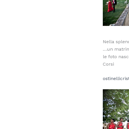
Nella splen
…un matrim
le foto nas
Corsi
ostinellicr