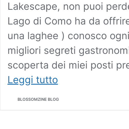
Lakescape, non puoi perdert
Lago di Como ha da offrire
una laghee ) conosco ogni
migliori segreti gastronomi
scoperta dei miei posti pr
Where
Leggi tutto
to
eat
and
BLOSSOMZINE BLOG
drink
in
Como:
my
selection